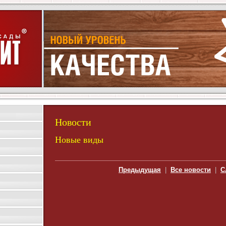
Новости
Новые виды
Предыдущая
|
Все новости
|
С